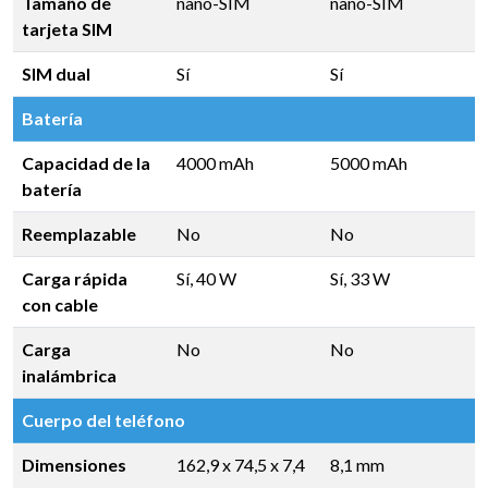
Tamaño de
nano-SIM
nano-SIM
tarjeta SIM
SIM dual
Sí
Sí
Batería
Capacidad de la
4000 mAh
5000 mAh
batería
Reemplazable
No
No
Carga rápida
Sí, 40 W
Sí, 33 W
con cable
Carga
No
No
inalámbrica
Cuerpo del teléfono
Dimensiones
162,9 x 74,5 x 7,4
8,1 mm