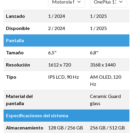
Lanzado
1 / 2024
1 / 2025
Disponible
2 / 2024
1 / 2025
Pantalla
Tamaño
6,5"
6,8"
Resolución
1612 x 720
3168 x 1440
Tipo
IPS LCD, 90 Hz
AM OLED, 120
Hz
Material del
Ceramic Guard
pantalla
glass
Especificaciones del sistema
Almacenamiento
128 GB
/
256 GB
256 GB
/
512 GB