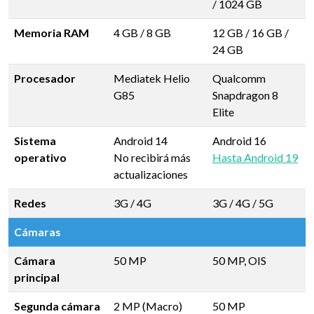
/
1024 GB
Memoria RAM
4 GB
/
8 GB
12 GB
/
16 GB
/
24 GB
Procesador
Mediatek Helio
Qualcomm
G85
Snapdragon 8
Elite
Sistema
Android 14
Android 16
operativo
No recibirá más
Hasta Android 19
actualizaciones
Redes
3G / 4G
3G / 4G / 5G
Cámaras
Cámara
50 MP
50 MP, OIS
principal
Segunda cámara
2 MP (Macro)
50 MP