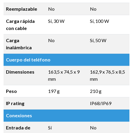
Reemplazable
No
No
Carga rápida
Sí, 30 W
Sí, 100 W
con cable
Carga
No
Sí, 50 W
inalámbrica
Cuerpo del teléfono
Dimensiones
163,5 x 74,5 x 9
162,9 x 76,5 x 8,5
mm
mm
Peso
197 g
210 g
IP rating
IP68/IP69
Conexiones
Entrada de
Sí
No