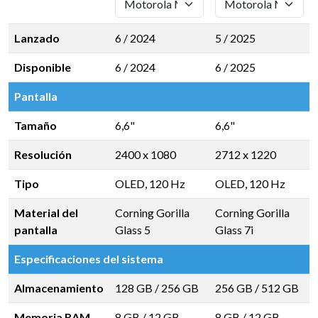
Lanzado
6 / 2024
5 / 2025
Disponible
6 / 2024
6 / 2025
Pantalla
Tamaño
6,6"
6,6"
Resolución
2400 x 1080
2712 x 1220
Tipo
OLED, 120 Hz
OLED, 120 Hz
Material del
Corning Gorilla
Corning Gorilla
pantalla
Glass 5
Glass 7i
Especificaciones del sistema
Almacenamiento
128 GB
/
256 GB
256 GB
/
512 GB
Memoria RAM
8 GB
/
12 GB
8 GB
/
12 GB