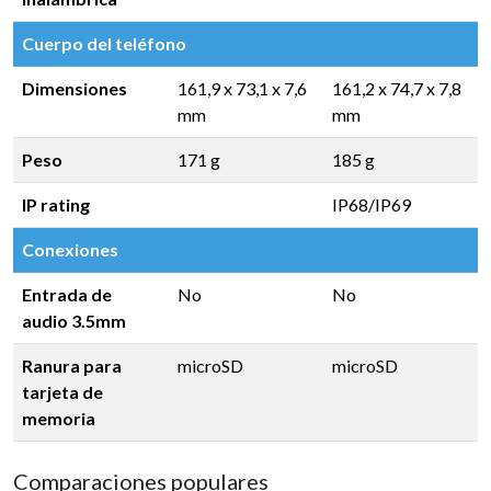
Cuerpo del teléfono
Dimensiones
161,9 x 73,1 x 7,6
161,2 x 74,7 x 7,8
mm
mm
Peso
171 g
185 g
IP rating
IP68/IP69
Conexiones
Entrada de
No
No
audio 3.5mm
Ranura para
microSD
microSD
tarjeta de
memoria
Comparaciones populares