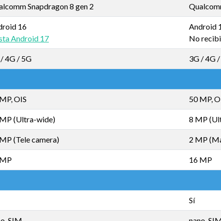
alcomm Snapdragon 8 gen 2
Qualcomm
droid 16
Android 
ta Android 17
No recibi
/ 4G / 5G
3G / 4G 
 MP, OIS
50 MP, O
MP (Ultra-wide)
8 MP (Ul
MP (Tele camera)
2 MP (Ma
 MP
16 MP
Sí
no-SIM
nano-SI