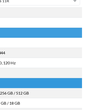
344
, 120 Hz
256 GB
/
512 GB
 GB
/
18 GB