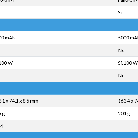
Sí
00 mAh
5000 mA
No
 100 W
Sí, 100 W
No
,1 x 74,1 x 8,5 mm
163,4 x 7
5 g
204 g
54