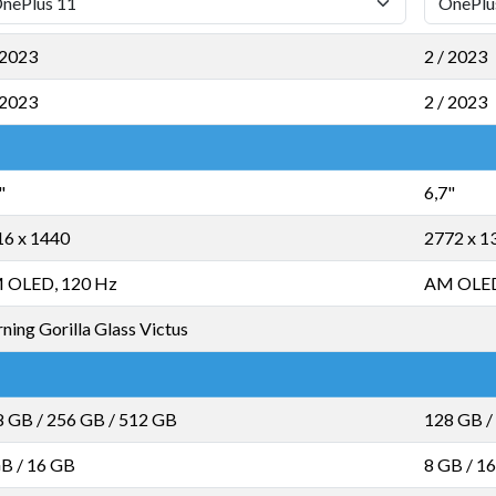
 2023
2 / 2023
 2023
2 / 2023
"
6,7"
16 x 1440
2772 x 1
 OLED, 120 Hz
AM OLED
ning Gorilla Glass Victus
8 GB
/
256 GB
/
512 GB
128 GB
/
GB
/
16 GB
8 GB
/
16