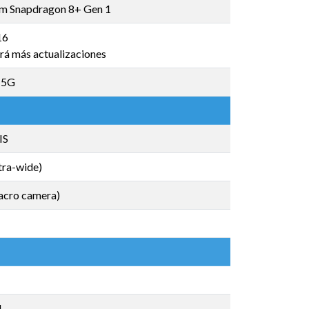
 Snapdragon 8+ Gen 1
16
rá más actualizaciones
/ 5G
IS
tra-wide)
cro camera)
M