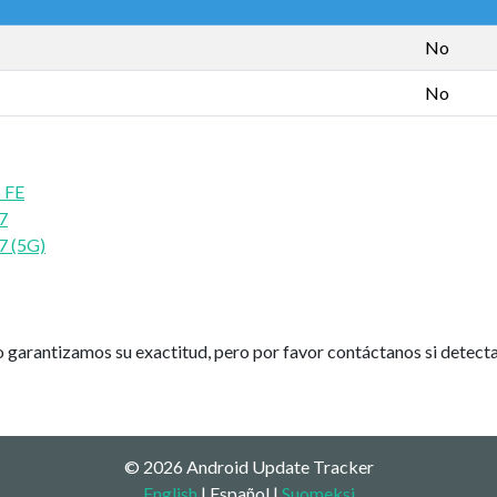
No
No
 FE
7
7 (5G)
 garantizamos su exactitud, pero por favor contáctanos si detectas
© 2026 Android Update Tracker
English
| Español |
Suomeksi