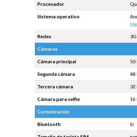
Procesador
Qu
Sistema operativo
An
Has
Redes
3G 
Cámaras
Cámara principal
50
Segunda cámara
48 
Tercera cámara
32 
Cámara para selfie
16
Comunicación
Bluetooth
Sí
Tamaño de tarjeta SIM
na