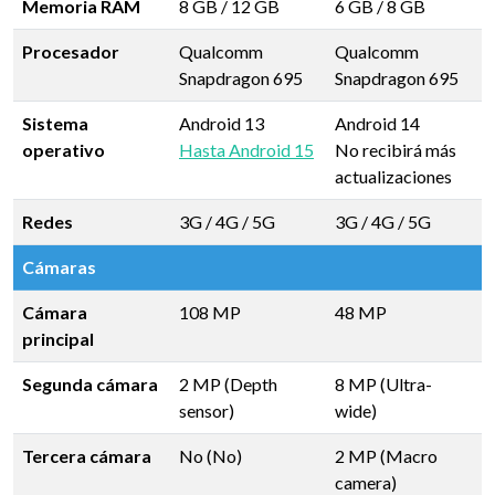
Memoria RAM
8 GB
/
12 GB
6 GB
/
8 GB
Procesador
Qualcomm
Qualcomm
Snapdragon 695
Snapdragon 695
Sistema
Android 13
Android 14
operativo
Hasta Android 15
No recibirá más
actualizaciones
Redes
3G / 4G / 5G
3G / 4G / 5G
Cámaras
Cámara
108 MP
48 MP
principal
Segunda cámara
2 MP (Depth
8 MP (Ultra-
sensor)
wide)
Tercera cámara
No (No)
2 MP (Macro
camera)