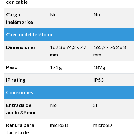
con cable
Carga
No
No
inalámbrica
Cuerpo del teléfono
Dimensiones
162,3 x 74,3 x 7,7
165,9 x 76,2 x 8
mm
mm
Peso
171 g
189 g
IP rating
IP53
Conexiones
Entrada de
No
Sí
audio 3.5mm
Ranura para
microSD
microSD
tarjeta de