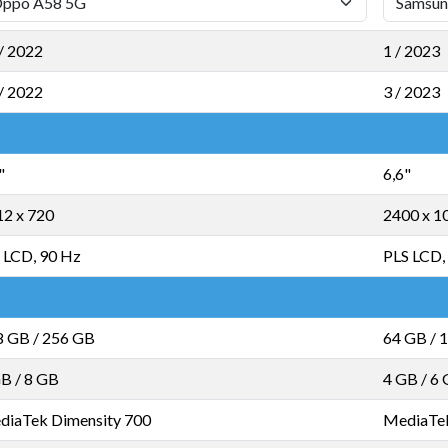
/ 2022
1 / 2023
/ 2022
3 / 2023
"
6,6"
12 x 720
2400 x 1
 LCD, 90 Hz
PLS LCD,
8 GB
/
256 GB
64 GB
/
1
GB
/
8 GB
4 GB
/
6 
diaTek Dimensity 700
MediaTek