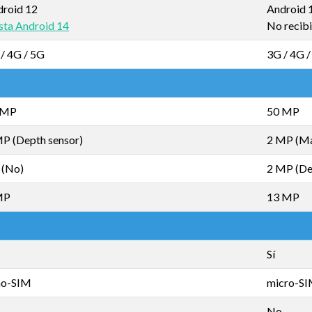
droid 12
Android 
ta Android 14
No recibi
/ 4G / 5G
3G / 4G 
 MP
50 MP
P (Depth sensor)
2 MP (M
 (No)
2 MP (De
MP
13 MP
Sí
no-SIM
micro-S
No