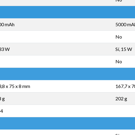
00 mAh
5000 mA
No
 33 W
Sí, 15 W
No
,8 x 75 x 8 mm
167,7 x 7
8 g
202 g
54