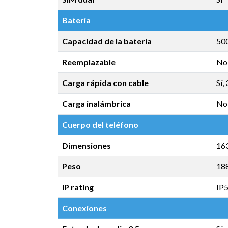
Batería
Capacidad de la batería
50
Reemplazable
No
Carga rápida con cable
Sí,
Carga inalámbrica
No
Cuerpo del teléfono
Dimensiones
163
Peso
18
IP rating
IP
Conexiones