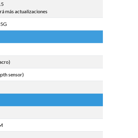
15
rá más actualizaciones
/ 5G
acro)
pth sensor)
IM