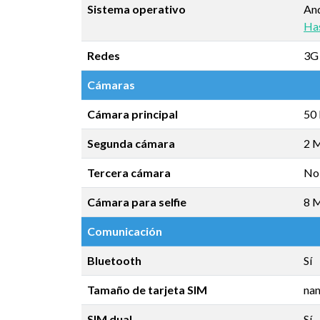
Sistema operativo
An
Has
Redes
3G 
Cámaras
Cámara principal
50
Segunda cámara
2 M
Tercera cámara
No
Cámara para selfie
8 
Comunicación
Bluetooth
Sí
Tamaño de tarjeta SIM
na
SIM dual
Sí