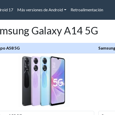
droid 17
Más versiones de Android
Retroalimentación
amsung Galaxy A14 5G
po A58 5G
Samsung