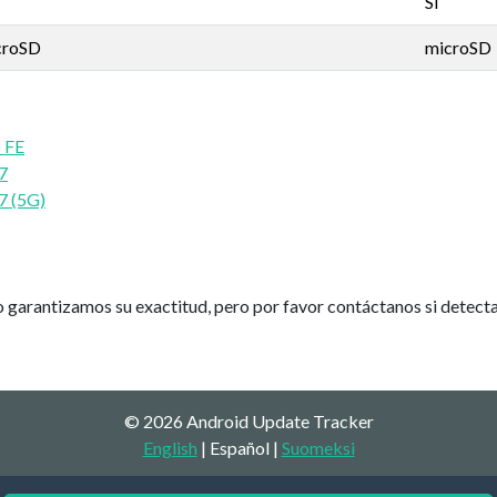
Sí
croSD
microSD
 FE
7
7 (5G)
 garantizamos su exactitud, pero por favor contáctanos si detectas
© 2026 Android Update Tracker
English
| Español |
Suomeksi