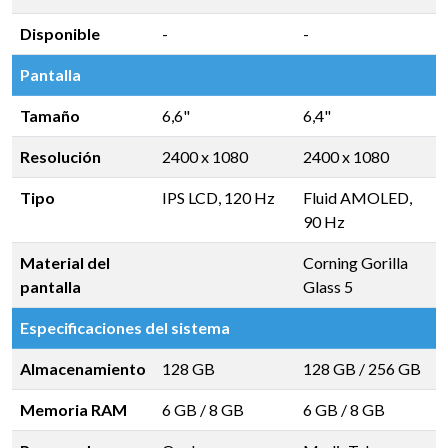
Disponible
-
-
Pantalla
Tamaño
6,6"
6,4"
Resolución
2400 x 1080
2400 x 1080
Tipo
IPS LCD, 120 Hz
Fluid AMOLED,
90 Hz
Material del
Corning Gorilla
pantalla
Glass 5
Especificaciones del sistema
Almacenamiento
128 GB
128 GB
/
256 GB
Memoria RAM
6 GB
/
8 GB
6 GB
/
8 GB