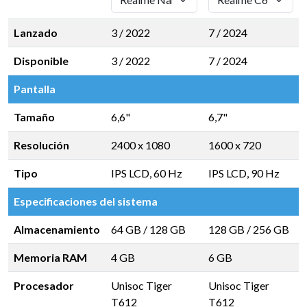
Lanzado
3 / 2022
7 / 2024
Disponible
3 / 2022
7 / 2024
Pantalla
Tamaño
6,6"
6,7"
Resolución
2400 x 1080
1600 x 720
Tipo
IPS LCD, 60 Hz
IPS LCD, 90 Hz
Especificaciones del sistema
Almacenamiento
64 GB
/
128 GB
128 GB
/
256 GB
Memoria RAM
4 GB
6 GB
Procesador
Unisoc Tiger
Unisoc Tiger
T612
T612