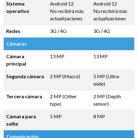
Sistema
Android 12
Android 12
operativo
No recibirá más
No recibirá más
actualizaciones
actualizaciones
Redes
3G / 4G
3G / 4G
Cámaras
Cámara
13 MP
13 MP
principal
Segunda cámara
2 MP (Macro)
5 MP (Ultra-
wide)
Tercera cámara
2 MP (Other
2 MP (Depth
type)
sensor)
Cámara para
5 MP
8 MP
selfie
Comunicación