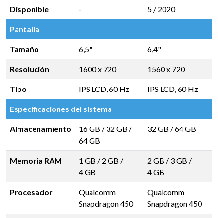
Disponible
-
5 / 2020
Pantalla
Tamaño
6,5"
6,4"
Resolución
1600 x 720
1560 x 720
Tipo
IPS LCD, 60 Hz
IPS LCD, 60 Hz
Especificaciones del sistema
Almacenamiento
16 GB
/
32 GB
/
32 GB
/
64 GB
64 GB
Memoria RAM
1 GB
/
2 GB
/
2 GB
/
3 GB
/
4 GB
4 GB
Procesador
Qualcomm
Qualcomm
Snapdragon 450
Snapdragon 450