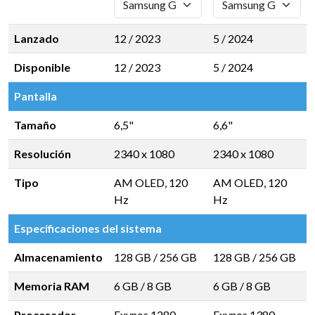
Lanzado
12 / 2023
5 / 2024
Disponible
12 / 2023
5 / 2024
Pantalla
Tamaño
6,5"
6,6"
Resolución
2340 x 1080
2340 x 1080
Tipo
AM OLED, 120
AM OLED, 120
Hz
Hz
Especificaciones del sistema
Almacenamiento
128 GB
/
256 GB
128 GB
/
256 GB
Memoria RAM
6 GB
/
8 GB
6 GB
/
8 GB
Procesador
Exynos 1280
Exynos 1380