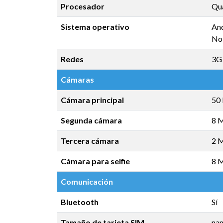
Procesador
Qu
Sistema operativo
An
No 
Redes
3G 
Cámaras
Cámara principal
50
Segunda cámara
8 M
Tercera cámara
2 
Cámara para selfie
8 
Comunicación
Bluetooth
Sí
Tamaño de tarjeta SIM
na