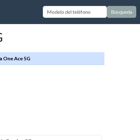
Búsqueda
G
a One Ace 5G