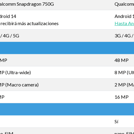
alcomm Snapdragon 750G
Qualcom
droid 14
Android 
recibirá más actualizaciones
Hasta An
/ 4G / 5G
3G / 4G 
 MP
48 MP
P (Ultra-wide)
8 MP (Ul
MP (Macro camera)
2 MP (Ma
MP
16 MP
Sí
no-SIM
nano-SI