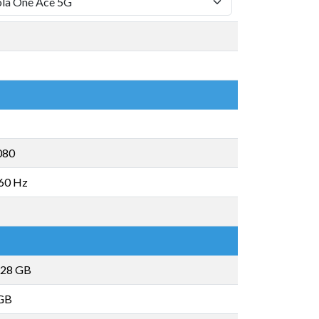
080
 60 Hz
28 GB
GB