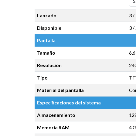
Lanzado
3 /
Disponible
3 /
Pantalla
Tamaño
6,6
Resolución
24
Tipo
TF
Material del pantalla
Cor
Especificaciones del sistema
Almacenamiento
12
Memoria RAM
4 