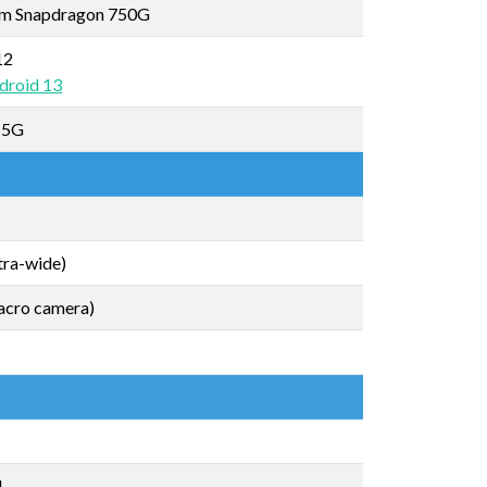
m Snapdragon 750G
12
droid 13
/ 5G
tra-wide)
cro camera)
M