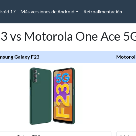
droid 17
Más versiones de Android
Retroalimentación
3 vs Motorola One Ace 5
msung Galaxy F23
Motorol