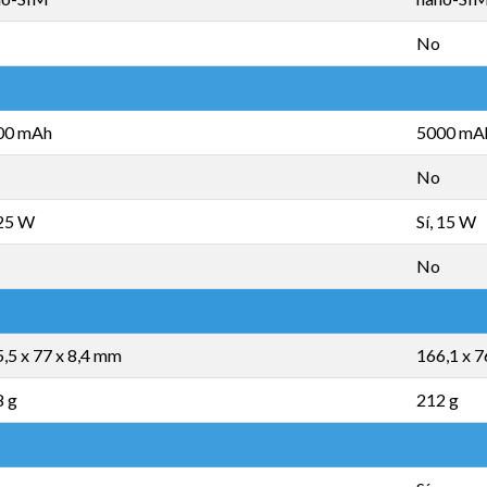
No
00 mAh
5000 mA
No
 25 W
Sí, 15 W
No
,5 x 77 x 8,4 mm
166,1 x 7
8 g
212 g