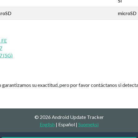
Sí
croSD
microSD
 FE
7
7 (5G)
 garantizamos su exactitud, pero por favor contáctanos si detectas
© 2026 Android Update Tracker
English
| Español |
Suomeksi