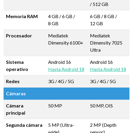
/
512 GB
Memoria RAM
4 GB
/
6 GB
/
6 GB
/
8 GB
/
8 GB
12 GB
Procesador
Mediatek
Mediatek
Dimensity 6100+
Dimensity 7025
Ultra
Sistema
Android 16
Android 16
operativo
Hasta Android 18
Hasta Android 18
Redes
3G / 4G / 5G
3G / 4G / 5G
Cámaras
Cámara
50 MP
50 MP, OIS
principal
Segunda cámara
5 MP (Ultra-
2 MP (Depth
wide)
sensor)