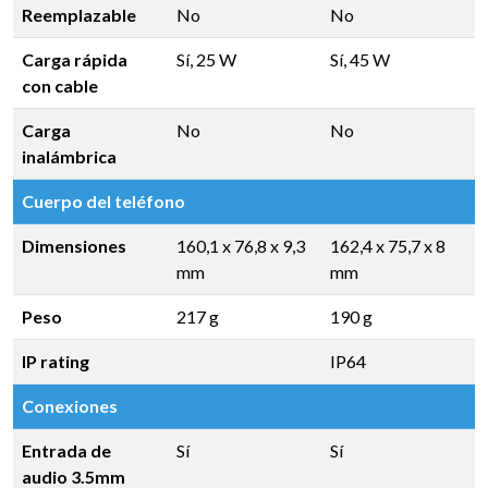
Reemplazable
No
No
Carga rápida
Sí, 25 W
Sí, 45 W
con cable
Carga
No
No
inalámbrica
Cuerpo del teléfono
Dimensiones
160,1 x 76,8 x 9,3
162,4 x 75,7 x 8
mm
mm
Peso
217 g
190 g
IP rating
IP64
Conexiones
Entrada de
Sí
Sí
audio 3.5mm