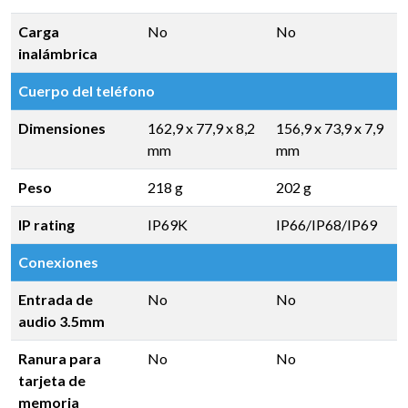
Carga
No
No
inalámbrica
Cuerpo del teléfono
Dimensiones
162,9 x 77,9 x 8,2
156,9 x 73,9 x 7,9
mm
mm
Peso
218 g
202 g
IP rating
IP69K
IP66/IP68/IP69
Conexiones
Entrada de
No
No
audio 3.5mm
Ranura para
No
No
tarjeta de
memoria