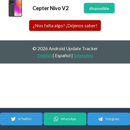
Cepter Nivo V2
disponible
¿Nos falta algo? ¡Déjenos saber!
© 2026 Android Update Tracker
English
| Español |
Suomeksi
X/Twitter
WhatsApp
Telegram