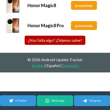
Honor Magic8
prometida
Honor Magic8 Pro
prometida
¿Nos falta algo? ¡Déjenos saber!
© 2026 Android Update Tracker
English
| Español |
Suomeksi
X/Twitter
WhatsApp
Telegram