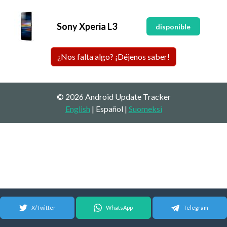
Sony Xperia L3
disponible
¿Nos falta algo? ¡Déjenos saber!
© 2026 Android Update Tracker
English
| Español |
Suomeksi
X/Twitter
WhatsApp
Telegram