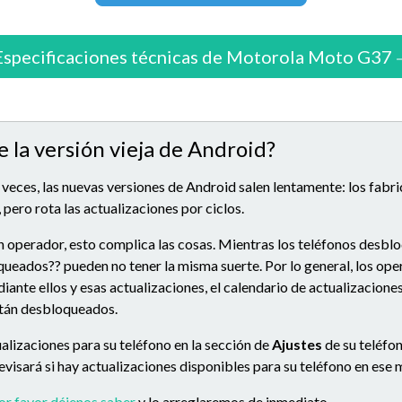
Especificaciones técnicas de Motorola Moto G37
e la versión vieja de Android?
 veces, las nuevas versiones de Android salen lentamente: los fabr
 pero rota las actualizaciones por ciclos.
n operador, esto complica las cosas. Mientras los teléfonos desbl
queados?? pueden no tener la misma suerte. Por lo general, los op
ante ellos y esas actualizaciones, el calendario de actualizacion
stán desbloqueados.
alizaciones para su teléfono en la sección de
Ajustes
de su teléfon
 revisará si hay actualizaciones disponibles para su teléfono en es
or favor déjenos saber
y lo arreglaremos de inmediato.