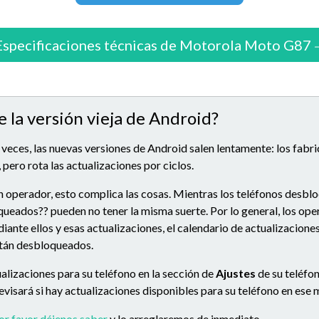
Especificaciones técnicas de Motorola Moto G87
e la versión vieja de Android?
 veces, las nuevas versiones de Android salen lentamente: los fabr
 pero rota las actualizaciones por ciclos.
n operador, esto complica las cosas. Mientras los teléfonos desbl
queados?? pueden no tener la misma suerte. Por lo general, los op
ante ellos y esas actualizaciones, el calendario de actualizacion
stán desbloqueados.
alizaciones para su teléfono en la sección de
Ajustes
de su teléfon
 revisará si hay actualizaciones disponibles para su teléfono en es
or favor déjenos saber
y lo arreglaremos de inmediato.