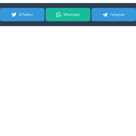
X/Twitter
WhatsApp
Telegram
© 2026 Android Update Tracker
English
| Español |
Suomeksi