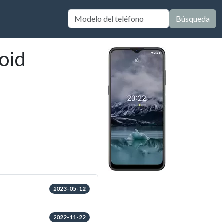
Búsqueda
oid
2023-05-12
2022-11-22