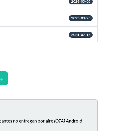
2026-03-05
)
2025-03-25
2024-07-18
icantes no entregan por aire
(OTA)
Android