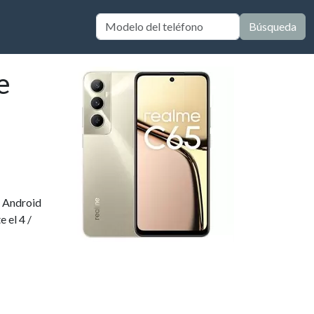
Búsqueda
e
e Android
 el 4 /