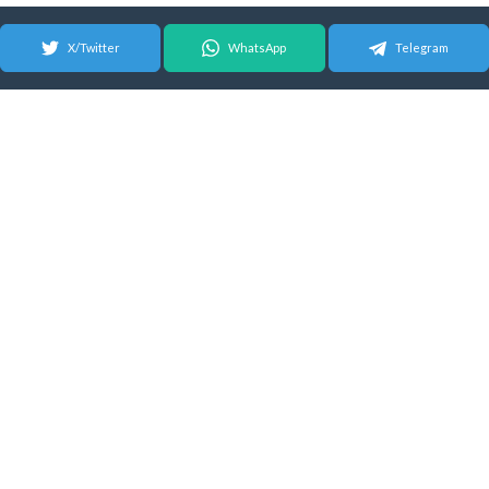
X/Twitter
WhatsApp
Telegram
© 2026 Android Update Tracker
English
| Español |
Suomeksi