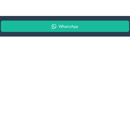
WhatsApp
© 2026 Android Update Tracker
English
| Español |
Suomeksi