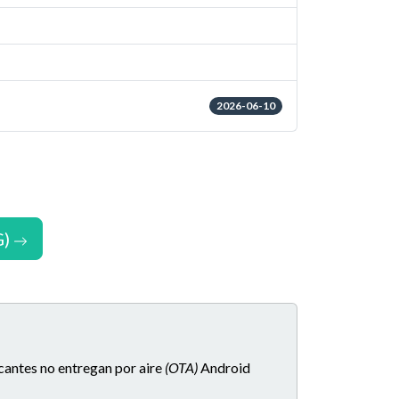
2026-06-10
G)
icantes no entregan por aire
(OTA)
Android