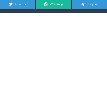
X/Twitter
WhatsApp
Telegram
© 2026 Android Update Tracker
English
| Español |
Suomeksi