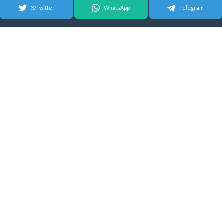
X/Twitter
WhatsApp
Telegram
© 2026 Android Update Tracker
English
| Español |
Suomeksi