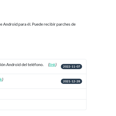
de Android para él. Puede recibir parches de
ión Android del teléfono.
(
link
)
2022-11-07
nk
)
2021-12-28