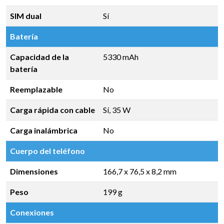
SIM dual
Sí
Batería
Capacidad de la
5330 mAh
batería
Reemplazable
No
Carga rápida con cable
Sí, 35 W
Carga inalámbrica
No
Cuerpo del teléfono
Dimensiones
166,7 x 76,5 x 8,2 mm
Peso
199 g
Conexiones