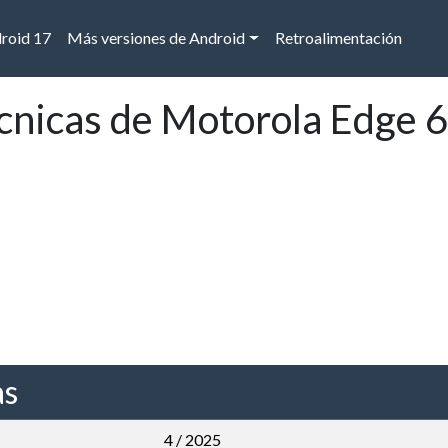
droid 17
Más versiones de Android
Retroalimentación
écnicas de Motorola Edge 
as
4 / 2025