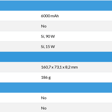
6000 mAh
No
Sí, 90 W
Sí, 15 W
160,7 x 73,1 x 8,2 mm
186 g
No
No