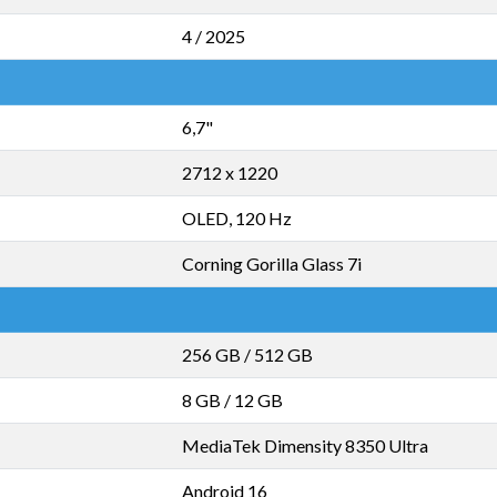
4 / 2025
6,7"
2712 x 1220
OLED, 120 Hz
Corning Gorilla Glass 7i
256 GB
/
512 GB
8 GB
/
12 GB
MediaTek Dimensity 8350 Ultra
Android 16