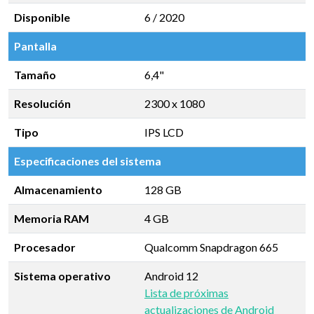
Disponible
6 / 2020
Pantalla
Tamaño
6,4"
Resolución
2300 x 1080
Tipo
IPS LCD
Especificaciones del sistema
Almacenamiento
128 GB
Memoria RAM
4 GB
Procesador
Qualcomm Snapdragon 665
Sistema operativo
Android 12
Lista de próximas
actualizaciones de Android