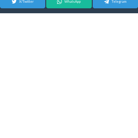
X/Twitter
WhatsApp
Telegram
© 2026 Android Update Tracker
English
| Español |
Suomeksi