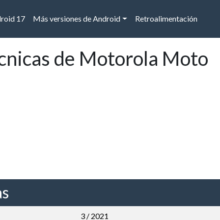
droid 17
Más versiones de Android
Retroalimentación
écnicas de Motorola Moto
as
3 / 2021