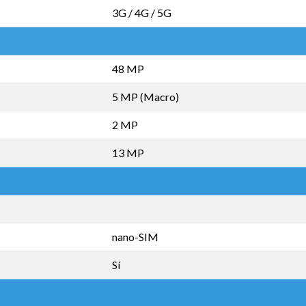
3G / 4G / 5G
48 MP
5 MP (Macro)
2 MP
13 MP
nano-SIM
Sí