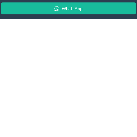
WhatsApp
© 2026 Android Update Tracker
English
| Español |
Suomeksi