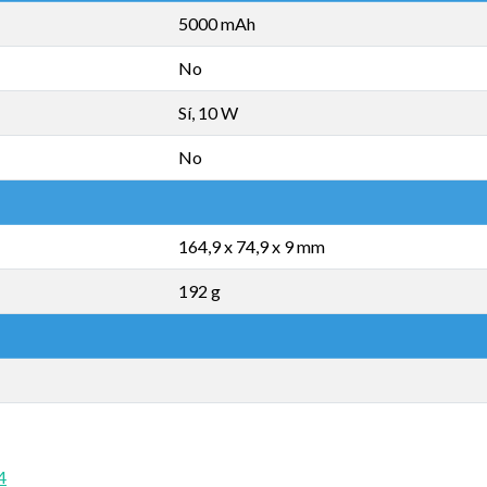
5000 mAh
No
Sí, 10 W
No
164,9 x 74,9 x 9 mm
192 g
4