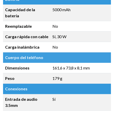
Capacidad de la
5000 mAh
batería
Reemplazable
No
Carga rápida con cable
Sí, 30 W
Carga inalámbrica
No
Cuerpo del teléfono
Dimensiones
161,6 x 73,8 x 8,1 mm
Peso
179 g
Conexiones
Entrada de audio
Sí
3.5mm