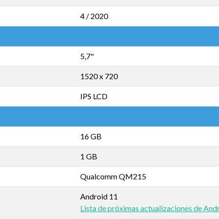
4 / 2020
5,7"
1520 x 720
IPS LCD
16 GB
1 GB
Qualcomm QM215
Android 11
Lista de próximas actualizaciones de And