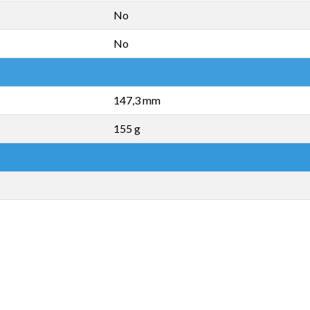
No
No
147,3 mm
155 g