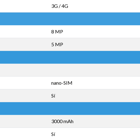
3G / 4G
8 MP
5 MP
nano-SIM
Sí
3000 mAh
Sí