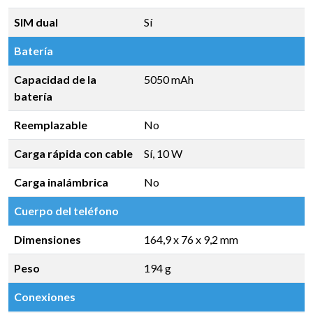
SIM dual
Sí
Batería
Capacidad de la
5050 mAh
batería
Reemplazable
No
Carga rápida con cable
Sí, 10 W
Carga inalámbrica
No
Cuerpo del teléfono
Dimensiones
164,9 x 76 x 9,2 mm
Peso
194 g
Conexiones