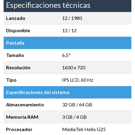
Especificaciones técnicas
Lanzado
12 / 1980
Disponible
12 / 12
Pantalla
Tamaño
6,5"
Resolución
1600 x 720
Tipo
IPS LCD, 60 Hz
Especificaciones del sistema
Almacenamiento
32 GB
/
64 GB
Memoria RAM
3 GB
/
4 GB
Procesador
MediaTek Helio G25