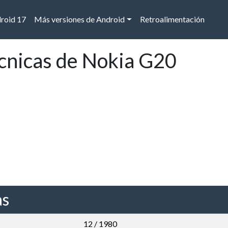
droid 17
Más versiones de Android
Retroalimentación
écnicas de Nokia G20
as
12 / 1980