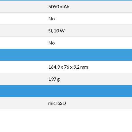
5050 mAh
No
Sí, 10 W
No
164,9 x 76 x 9,2 mm
197 g
microSD