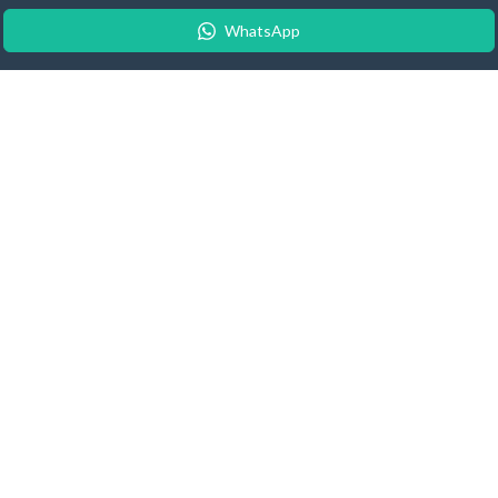
WhatsApp
© 2026 Android Update Tracker
English
| Español |
Suomeksi