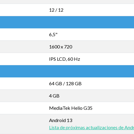
12 / 12
6,5"
1600 x 720
IPS LCD, 60 Hz
64 GB
/
128 GB
4 GB
MediaTek Helio G35
Android 13
Lista de próximas actualizaciones de And