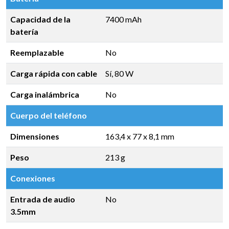
Capacidad de la
7400 mAh
batería
Reemplazable
No
Carga rápida con cable
Sí, 80 W
Carga inalámbrica
No
Cuerpo del teléfono
Dimensiones
163,4 x 77 x 8,1 mm
Peso
213 g
Conexiones
Entrada de audio
No
3.5mm