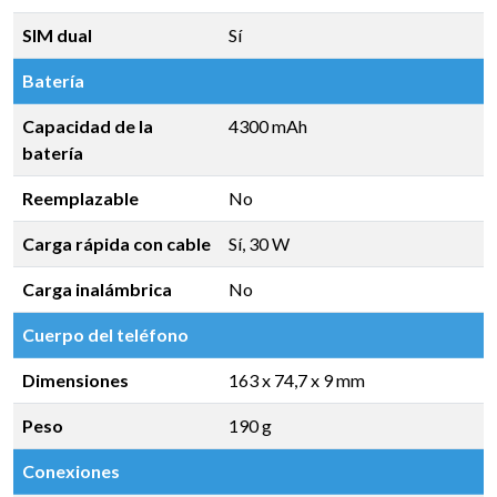
SIM dual
Sí
Batería
Capacidad de la
4300 mAh
batería
Reemplazable
No
Carga rápida con cable
Sí, 30 W
Carga inalámbrica
No
Cuerpo del teléfono
Dimensiones
163 x 74,7 x 9 mm
Peso
190 g
Conexiones