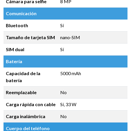
Cámara para selfie
8 MP
Comunicación
Bluetooth
Sí
Tamaño de tarjeta SIM
nano-SIM
SIM dual
Sí
Batería
Capacidad de la
5000 mAh
batería
Reemplazable
No
Carga rápida con cable
Sí, 33 W
Carga inalámbrica
No
Cuerpo del teléfono