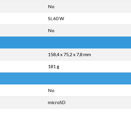
No
Sí, 60 W
No
158,4 x 75,2 x 7,8 mm
181 g
No
microSD