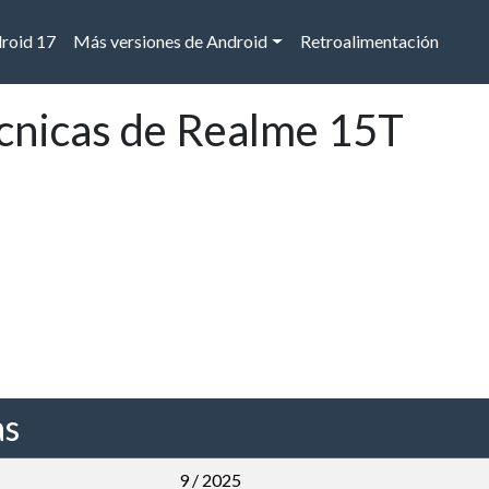
droid 17
Más versiones de Android
Retroalimentación
écnicas de Realme 15T
as
9 / 2025