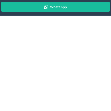
WhatsApp
© 2026 Android Update Tracker
English
| Español |
Suomeksi