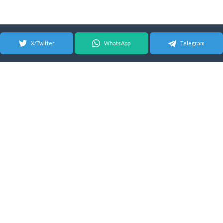
X/Twitter
WhatsApp
Telegram
© 2026 Android Update Tracker
English
| Español |
Suomeksi