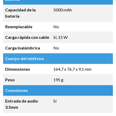
Capacidad de la
5000 mAh
batería
Reemplazable
No
Carga rápida con cable
Sí, 15 W
Carga inalámbrica
No
Cuerpo del teléfono
Dimensiones
164,7 x 76,7 x 9,1 mm
Peso
195 g
Conexiones
Entrada de audio
Sí
3.5mm