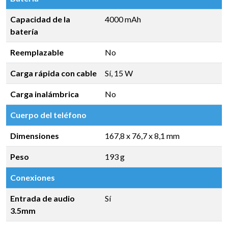
Capacidad de la
4000 mAh
batería
Reemplazable
No
Carga rápida con cable
Sí, 15 W
Carga inalámbrica
No
Cuerpo del teléfono
Dimensiones
167,8 x 76,7 x 8,1 mm
Peso
193 g
Conexiones
Entrada de audio
Sí
3.5mm