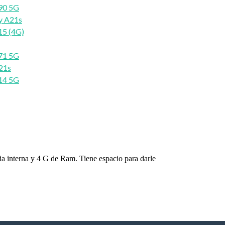
90 5G
y A21s
15 (4G)
71 5G
21s
14 5G