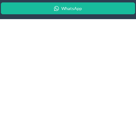
WhatsApp
© 2026 Android Update Tracker
English
| Español |
Suomeksi