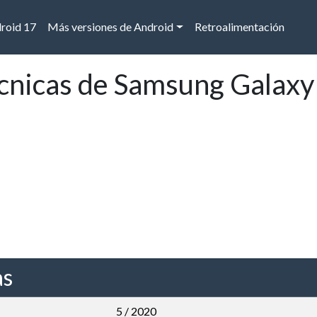
droid 17
Más versiones de Android
Retroalimentación
écnicas de Samsung Galaxy
as
5 / 2020