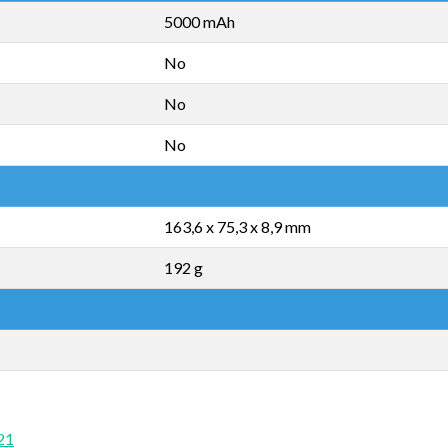
5000 mAh
No
No
No
163,6 x 75,3 x 8,9 mm
192 g
21