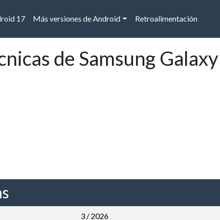
droid 17
Más versiones de Android
Retroalimentación
écnicas de Samsung Galax
as
3 / 2026