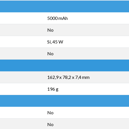
5000 mAh
No
Sí, 45 W
No
162,9 x 78,2 x 7,4 mm
196 g
No
No