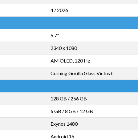
4 / 2026
6,7"
2340 x 1080
AM OLED, 120 Hz
Corning Gorilla Glass Victus+
128 GB
/
256 GB
6 GB
/
8 GB
/
12 GB
Exynos 1480
Android 16