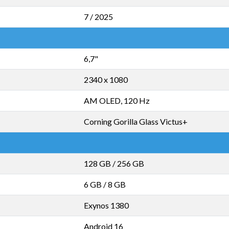
7 / 2025
6,7"
2340 x 1080
AM OLED, 120 Hz
Corning Gorilla Glass Victus+
128 GB
/
256 GB
6 GB
/
8 GB
Exynos 1380
Android 16