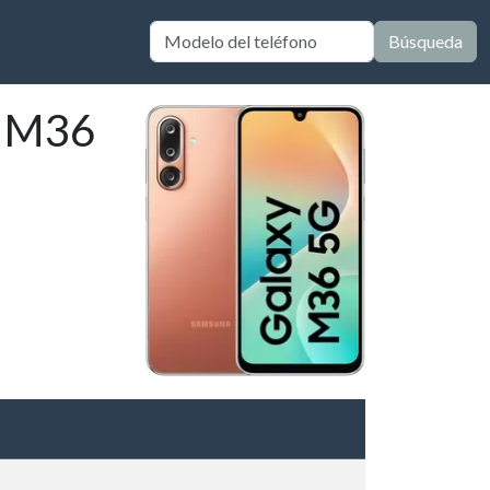
Búsqueda
y M36