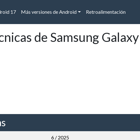
droid 17
Más versiones de Android
Retroalimentación
écnicas de Samsung Galax
as
6 / 2025