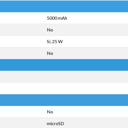
5000 mAh
No
Sí, 25 W
No
No
microSD