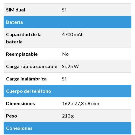
SIM dual
Sí
Batería
Capacidad de la
4700 mAh
batería
Reemplazable
No
Carga rápida con cable
Sí, 25 W
Carga inalámbrica
Sí
Cuerpo del teléfono
Dimensiones
162 x 77,3 x 8 mm
Peso
213 g
Conexiones