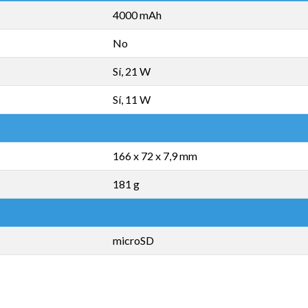
4000 mAh
No
Sí, 21 W
Sí, 11 W
166 x 72 x 7,9 mm
181 g
microSD