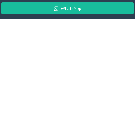
WhatsApp
© 2026 Android Update Tracker
English
| Español |
Suomeksi