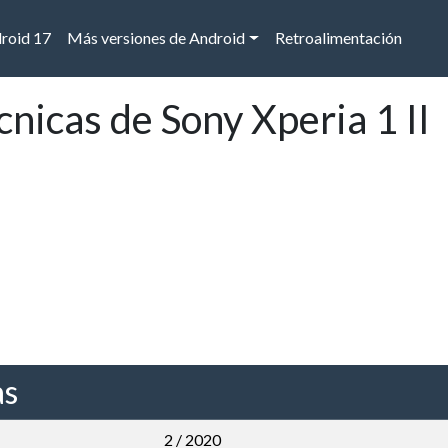
droid 17
Más versiones de Android
Retroalimentación
cnicas de Sony Xperia 1 II
as
2 / 2020