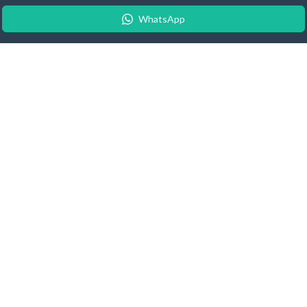
WhatsApp
© 2026 Android Update Tracker
English
| Español |
Suomeksi