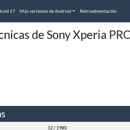
droid 17
Más versiones de Android
Retroalimentación
écnicas de Sony Xperia PR
as
12 / 1980