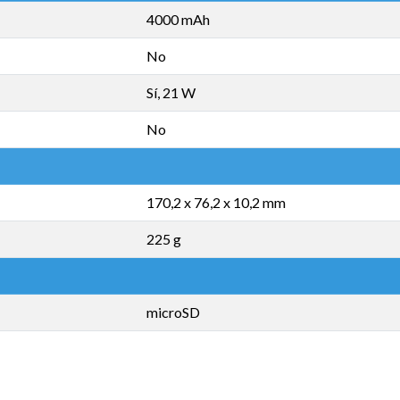
4000 mAh
No
Sí, 21 W
No
170,2 x 76,2 x 10,2 mm
225 g
microSD