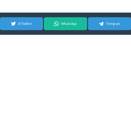
X/Twitter
WhatsApp
Telegram
© 2026 Android Update Tracker
English
| Español |
Suomeksi