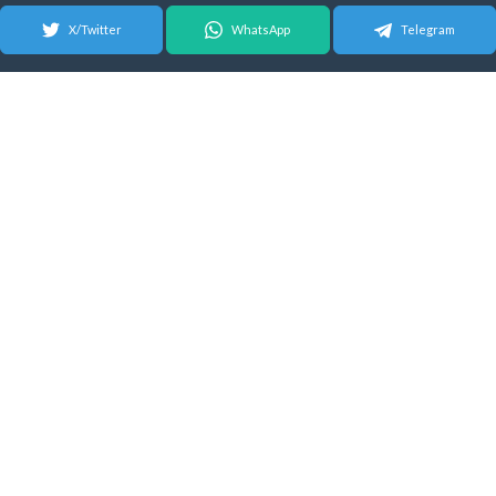
X/Twitter
WhatsApp
Telegram
© 2026 Android Update Tracker
English
| Español |
Suomeksi